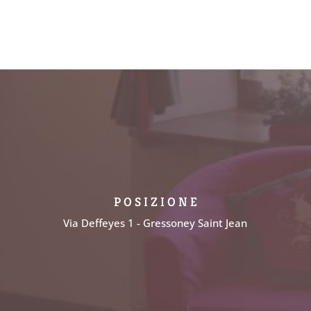
P O S I Z I O N E
Via Deffeyes 1 - Gressoney Saint Jean