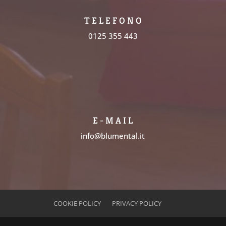
T E L E F O N O
0125 355 443
E - M A I L
info@blumental.it
COOKIE POLICY
PRIVACY POLICY