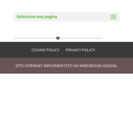
Seleziona una pagina
Residence Blumental Cuore
COOKIE POLICY
PRIVACY POLICY
SITO INTERNET IMPLEMENTATO DA
WEB DESIGN DIGIVAL