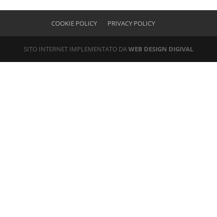
COOKIE POLICY
PRIVACY POLICY
SITO INTERNET IMPLEMENTATO DA
WEB DESIGN DIGIVAL